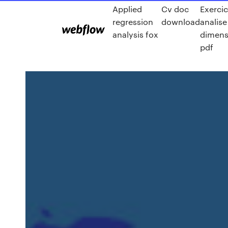
Applied
Cv doc
Exercic
regression
download
analise
analysis fox
dimens
pdf