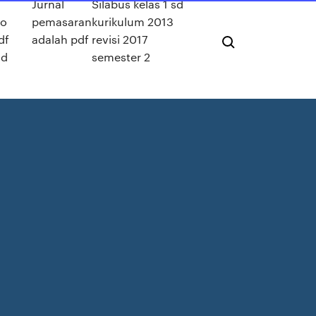
Jurnal
Silabus kelas 1 sd
no
pemasaran
kurikulum 2013
df
adalah pdf
revisi 2017
ad
semester 2