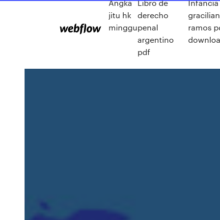
Angka
Libro de
Infância
jitu hk
derecho
gracilia
minggu
penal
ramos p
argentino
downlo
pdf