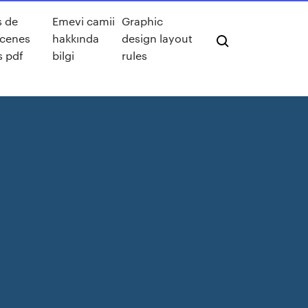
s de
Emevi camii
Graphic
cenes
hakkında
design layout
s pdf
bilgi
rules