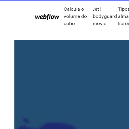
Calcula o
Jet li
Tipo
volume do
bodyguard
alma
cubo
movie
libro